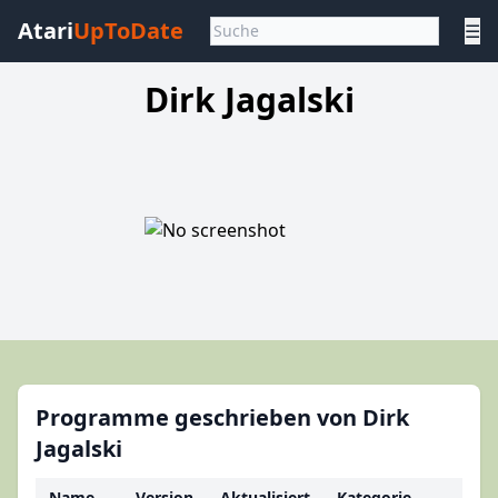
Atari
UpToDate
☰
Dirk Jagalski
Programme geschrieben von Dirk
Jagalski
Name
Version
Aktualisiert
Kategorie