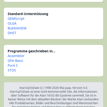
Standard-Unterstützung
GEMScript
OLGA
BubbleGEM
DHST
Programme geschrieben in...
Assembler
GFA-Basic
Pure C
STOS
AtariUpToDate (C) 1998-2026 Mia Jaap. Version 5.0.
AtariUpToDate ist eine nicht-kommerzielle Site, die Informationen
über Software für die Atari 16/32-Bit-Systeme sammelt. Sie ist in
keiner Weise mit dem aktuellen Besitzer der Marke Atari verbunden.
Alle Produktnamen, Bilder und Beschreibungen sind Warenzeichen
der jeweiligen Firmen und dienen hier zu Informationszwecken.