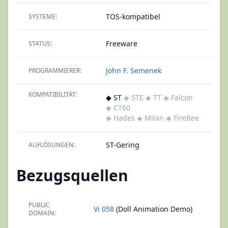
TOS-kompatibel
SYSTEME:
Freeware
STATUS:
John F. Semenek
PROGRAMMIERER:
KOMPATIBILITÄT:
◆ ST
◈ STE
◈ TT
◈ Falcon
◈ CT60
◈ Hades
◈ Milan
◈ FireBee
ST-Gering
AUFLÖSUNGEN:
Bezugsquellen
PUBLIC
Vi 058
(Doll Animation Demo)
DOMAIN: