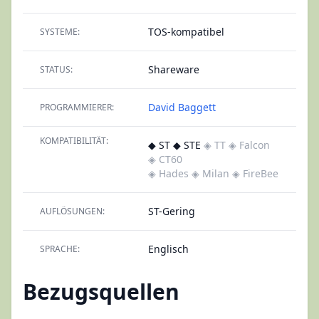
TOS-kompatibel
SYSTEME:
Shareware
STATUS:
David Baggett
PROGRAMMIERER:
KOMPATIBILITÄT:
◆ ST ◆ STE
◈ TT
◈ Falcon
◈ CT60
◈ Hades
◈ Milan
◈ FireBee
ST-Gering
AUFLÖSUNGEN:
Englisch
SPRACHE:
Bezugsquellen