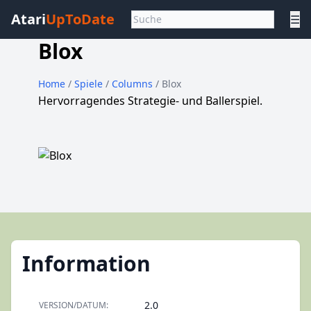
Atari
UpToDate
☰
Blox
Home
/
Spiele
/
Columns
/ Blox
Hervorragendes Strategie- und Ballerspiel.
Information
2.0
VERSION/DATUM: