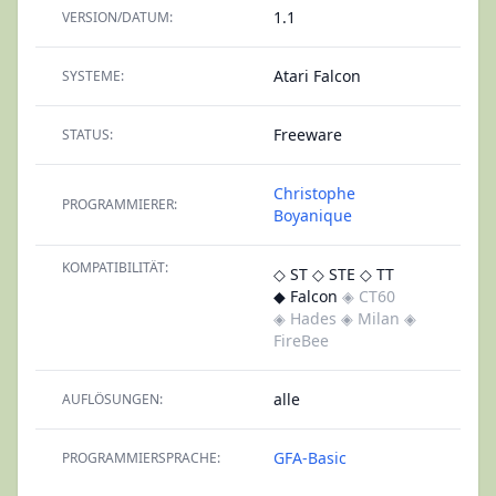
1.1
VERSION/DATUM:
Atari Falcon
SYSTEME:
Freeware
STATUS:
Christophe
PROGRAMMIERER:
Boyanique
KOMPATIBILITÄT:
◇ ST
◇ STE
◇ TT
◆ Falcon
◈ CT60
◈ Hades
◈ Milan
◈
FireBee
alle
AUFLÖSUNGEN:
GFA-Basic
PROGRAMMIERSPRACHE: