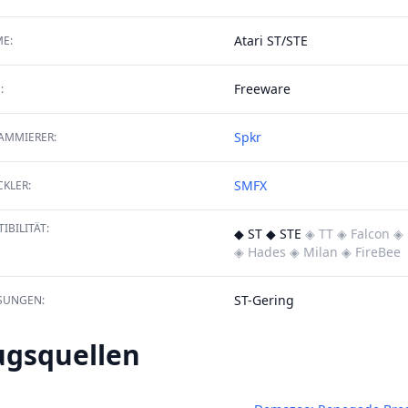
Atari ST/STE
E:
Freeware
:
Spkr
AMMIERER:
SMFX
KLER:
IBILITÄT:
◆ ST ◆ STE
◈ TT
◈ Falcon
◈ 
◈ Hades
◈ Milan
◈ FireBee
ST-Gering
SUNGEN:
ugsquellen