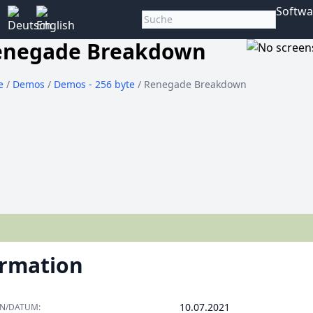
Softwa
enegade Breakdown
e
/
Demos
/
Demos - 256 byte
/ Renegade Breakdown
ormation
10.07.2021
ON/DATUM: