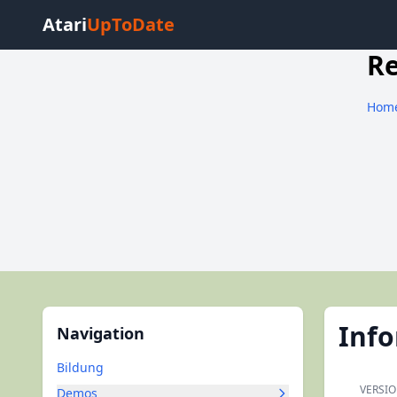
Atari
UpToDate
R
Hom
Inf
Navigation
Bildung
VERSI
Demos