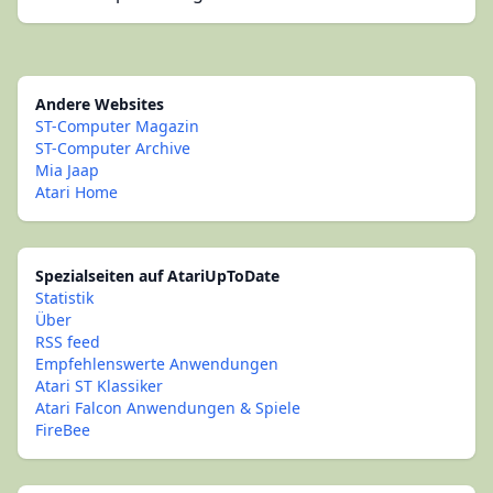
Andere Websites
ST-Computer Magazin
ST-Computer Archive
Mia Jaap
Atari Home
Spezialseiten auf AtariUpToDate
Statistik
Über
RSS feed
Empfehlenswerte Anwendungen
Atari ST Klassiker
Atari Falcon Anwendungen & Spiele
FireBee