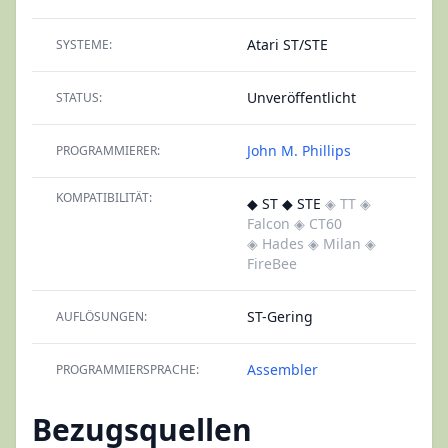
Atari ST/STE
SYSTEME:
Unveröffentlicht
STATUS:
John M. Phillips
PROGRAMMIERER:
KOMPATIBILITÄT:
◆ ST ◆ STE
◈ TT
◈
Falcon
◈ CT60
◈ Hades
◈ Milan
◈
FireBee
ST-Gering
AUFLÖSUNGEN:
Assembler
PROGRAMMIERSPRACHE:
Bezugsquellen