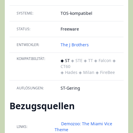
TOS-kompatibel
SYSTEME:
Freeware
STATUS:
The J Brothers
ENTWICKLER:
KOMPATIBILITÄT:
◆ ST
◈ STE
◈ TT
◈ Falcon
◈
CT60
◈ Hades
◈ Milan
◈ FireBee
ST-Gering
AUFLÖSUNGEN:
Bezugsquellen
Demozoo: The Miami Vice
LINKS:
Theme