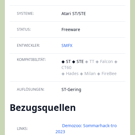
Atari ST/STE
SYSTEME:
Freeware
STATUS:
SMFX
ENTWICKLER:
KOMPATIBILITÄT:
◆ ST ◆ STE
◈ TT
◈ Falcon
◈
CT60
◈ Hades
◈ Milan
◈ FireBee
ST-Gering
AUFLÖSUNGEN:
Bezugsquellen
Demozoo: Sommarhack-tro
LINKS:
2023