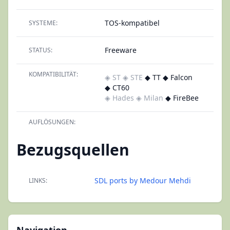
TOS-kompatibel
SYSTEME:
Freeware
STATUS:
KOMPATIBILITÄT:
◈ ST
◈ STE
◆ TT ◆ Falcon
◆ CT60
◈ Hades
◈ Milan
◆ FireBee
AUFLÖSUNGEN:
Bezugsquellen
SDL ports by Medour Mehdi
LINKS: