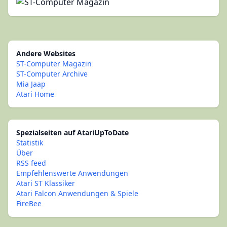
Andere Websites
ST-Computer Magazin
ST-Computer Archive
Mia Jaap
Atari Home
Spezialseiten auf AtariUpToDate
Statistik
Über
RSS feed
Empfehlenswerte Anwendungen
Atari ST Klassiker
Atari Falcon Anwendungen & Spiele
FireBee