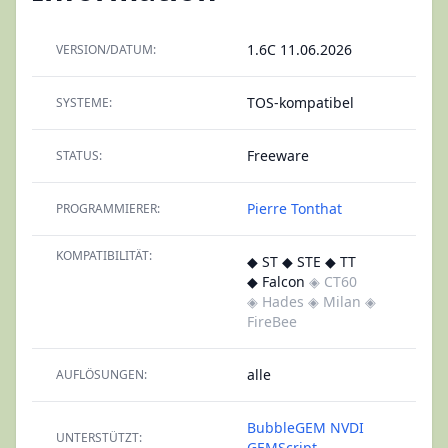
1.6C 11.06.2026
VERSION/DATUM:
TOS-kompatibel
SYSTEME:
Freeware
STATUS:
Pierre Tonthat
PROGRAMMIERER:
KOMPATIBILITÄT:
◆ ST ◆ STE ◆ TT
◆ Falcon
◈ CT60
◈ Hades
◈ Milan
◈
FireBee
alle
AUFLÖSUNGEN:
BubbleGEM
NVDI
UNTERSTÜTZT:
GEMScript