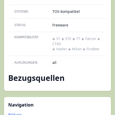
TOS-kompatibel
SYSTEME:
Freeware
STATUS:
KOMPATIBILITÄT:
◈ ST
◈ STE
◈ TT
◈ Falcon
◈
CT60
◈ Hades
◈ Milan
◈ FireBee
all
AUFLÖSUNGEN:
Bezugsquellen
Navigation
Bildung