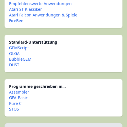
Empfehlenswerte Anwendungen
Atari ST Klassiker
Atari Falcon Anwendungen & Spiele
FireBee
Standard-Unterstützung
GEMScript
OLGA
BubbleGEM
DHST
Programme geschrieben in...
Assembler
GFA-Basic
Pure C
STOS