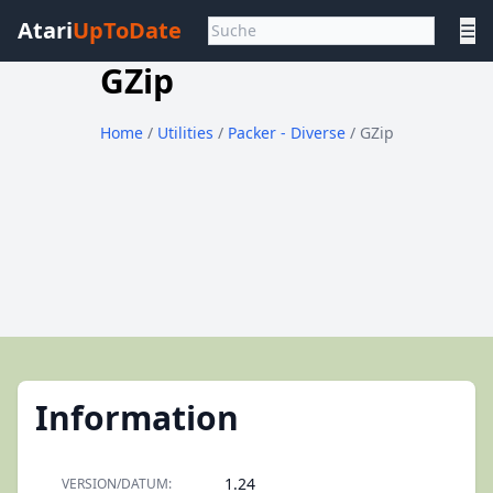
Atari
UpToDate
☰
GZip
Home
/
Utilities
/
Packer - Diverse
/ GZip
Information
1.24
VERSION/DATUM: