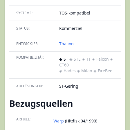
TOS-kompatibel
SYSTEME:
Kommerziell
STATUS:
Thalion
ENTWICKLER:
KOMPATIBILITÄT:
◆ ST
◈ STE
◈ TT
◈ Falcon
◈
CT60
◈ Hades
◈ Milan
◈ FireBee
ST-Gering
AUFLÖSUNGEN:
Bezugsquellen
ARTIKEL:
Warp
(Hitdisk 04/1990)