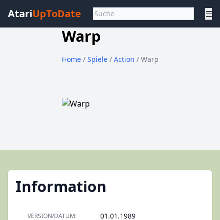
Atari
UpToDate
☰
Warp
Home
/
Spiele
/
Action
/ Warp
Information
01.01.1989
VERSION/DATUM: