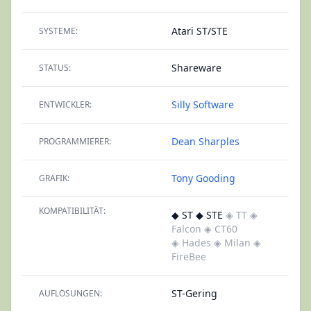
Atari ST/STE
SYSTEME:
Shareware
STATUS:
Silly Software
ENTWICKLER:
Dean Sharples
PROGRAMMIERER:
Tony Gooding
GRAFIK:
KOMPATIBILITÄT:
◆ ST ◆ STE
◈ TT
◈
Falcon
◈ CT60
◈ Hades
◈ Milan
◈
FireBee
ST-Gering
AUFLÖSUNGEN: