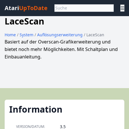
Atari
UpToDate
☰
LaceScan
Home
/
System
/
Auflösungserweiterung
/ LaceScan
Basiert auf der Overscan-Grafikerweiterung und
bietet noch mehr Möglichkeiten. Mit Schaltplan und
Einbauanleitung.
Information
3.5
VERSION/DATUM: