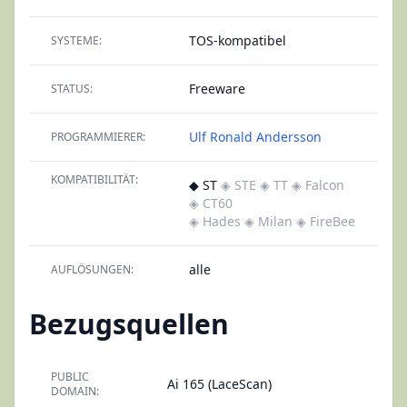
TOS-kompatibel
SYSTEME:
Freeware
STATUS:
Ulf Ronald Andersson
PROGRAMMIERER:
KOMPATIBILITÄT:
◆ ST
◈ STE
◈ TT
◈ Falcon
◈ CT60
◈ Hades
◈ Milan
◈ FireBee
alle
AUFLÖSUNGEN:
Bezugsquellen
PUBLIC
Ai 165 (LaceScan)
DOMAIN: