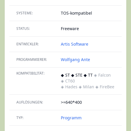
TOS-kompatibel
SYSTEME:
Freeware
STATUS:
Artis Software
ENTWICKLER:
Wolfgang Ante
PROGRAMMIERER:
KOMPATIBILITÄT:
◆ ST ◆ STE ◆ TT
◈ Falcon
◈ CT60
◈ Hades
◈ Milan
◈ FireBee
>=640*400
AUFLÖSUNGEN:
Programm
TYP: