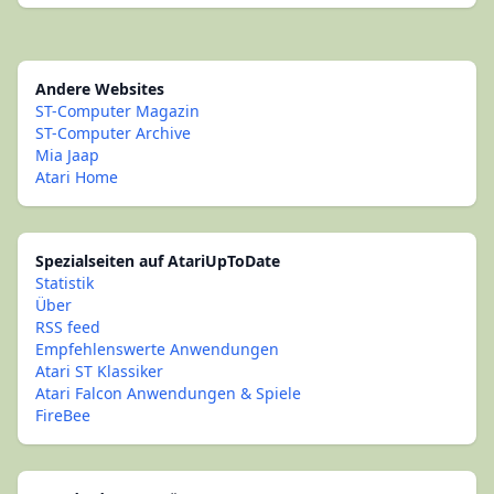
Andere Websites
ST-Computer Magazin
ST-Computer Archive
Mia Jaap
Atari Home
Spezialseiten auf AtariUpToDate
Statistik
Über
RSS feed
Empfehlenswerte Anwendungen
Atari ST Klassiker
Atari Falcon Anwendungen & Spiele
FireBee