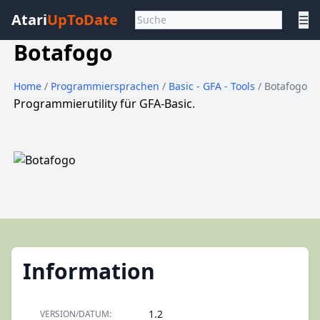
Atari
UpToDate
☰
Botafogo
Home
/
Programmiersprachen
/
Basic - GFA - Tools
/ Botafogo
Programmierutility für GFA-Basic.
Information
1.2
VERSION/DATUM: