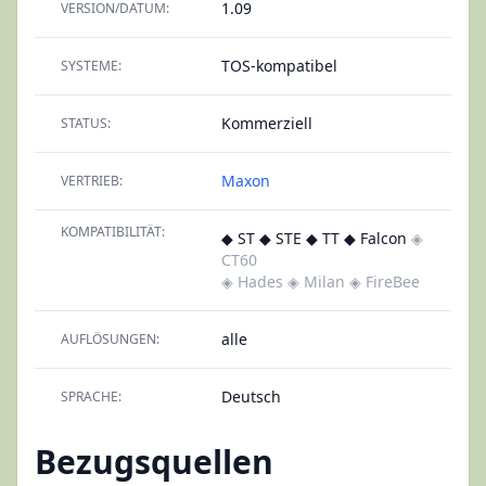
1.09
VERSION/DATUM:
TOS-kompatibel
SYSTEME:
Kommerziell
STATUS:
Maxon
VERTRIEB:
KOMPATIBILITÄT:
◆ ST ◆ STE ◆ TT ◆ Falcon
◈
CT60
◈ Hades
◈ Milan
◈ FireBee
alle
AUFLÖSUNGEN:
Deutsch
SPRACHE:
Bezugsquellen