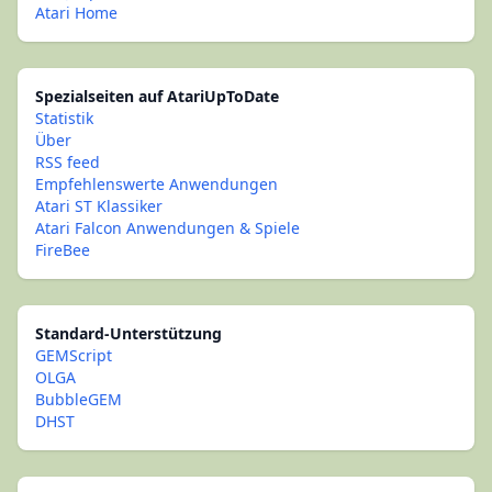
Atari Home
Spezialseiten auf AtariUpToDate
Statistik
Über
RSS feed
Empfehlenswerte Anwendungen
Atari ST Klassiker
Atari Falcon Anwendungen & Spiele
FireBee
Standard-Unterstützung
GEMScript
OLGA
BubbleGEM
DHST