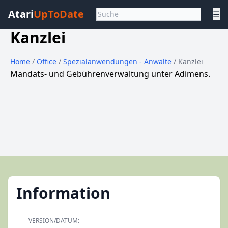
Atari
UpToDate
☰
Kanzlei
Home
/
Office
/
Spezialanwendungen - Anwälte
/ Kanzlei
Mandats- und Gebührenverwaltung unter Adimens.
Information
VERSION/DATUM: