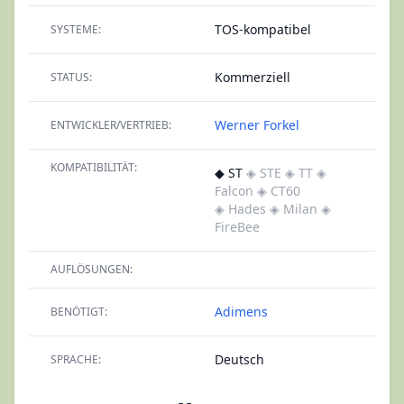
TOS-kompatibel
SYSTEME:
Kommerziell
STATUS:
Werner Forkel
ENTWICKLER/VERTRIEB:
KOMPATIBILITÄT:
◆ ST
◈ STE
◈ TT
◈
Falcon
◈ CT60
◈ Hades
◈ Milan
◈
FireBee
AUFLÖSUNGEN:
Adimens
BENÖTIGT:
Deutsch
SPRACHE: