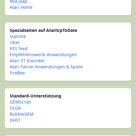
Mia Jaap
Atari Home
Spezialseiten auf AtariUpToDate
Statistik
Über
RSS feed
Empfehlenswerte Anwendungen
Atari ST Klassiker
Atari Falcon Anwendungen & Spiele
FireBee
Standard-Unterstützung
GEMScript
OLGA
BubbleGEM
DHST