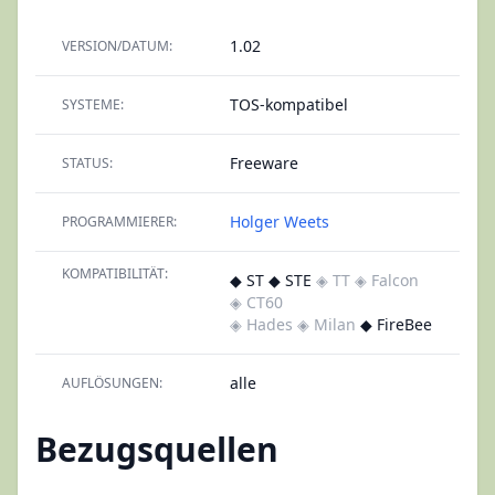
1.02
VERSION/DATUM:
TOS-kompatibel
SYSTEME:
Freeware
STATUS:
Holger Weets
PROGRAMMIERER:
KOMPATIBILITÄT:
◆ ST ◆ STE
◈ TT
◈ Falcon
◈ CT60
◈ Hades
◈ Milan
◆ FireBee
alle
AUFLÖSUNGEN:
Bezugsquellen