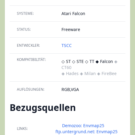
Atari Falcon
SYSTEME:
Freeware
STATUS:
TSCC
ENTWICKLER:
KOMPATIBILITÄT:
◇ ST
◇ STE
◇ TT
◆ Falcon
◈
CT60
◈ Hades
◈ Milan
◈ FireBee
RGB,VGA
AUFLÖSUNGEN:
Bezugsquellen
Demozoo: Envmap25
LINKS:
ftp.untergrund.net: Envmap25