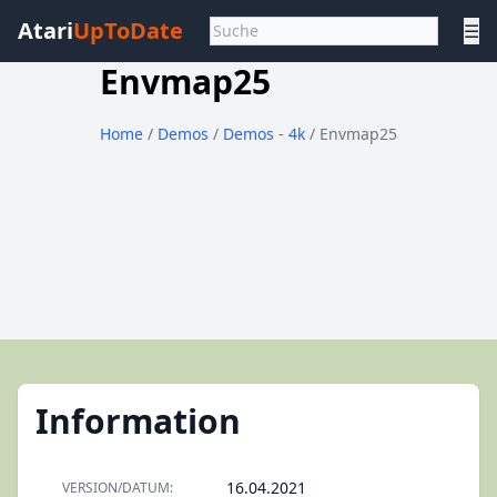
Atari
UpToDate
☰
Envmap25
Home
/
Demos
/
Demos - 4k
/ Envmap25
Information
16.04.2021
VERSION/DATUM: