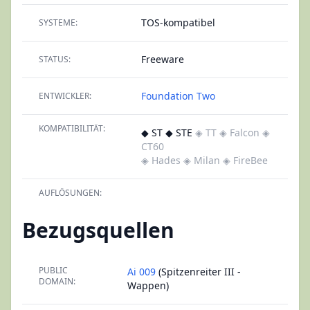
TOS-kompatibel
SYSTEME:
Freeware
STATUS:
Foundation Two
ENTWICKLER:
KOMPATIBILITÄT:
◆ ST ◆ STE
◈ TT
◈ Falcon
◈
CT60
◈ Hades
◈ Milan
◈ FireBee
AUFLÖSUNGEN:
Bezugsquellen
PUBLIC
Ai 009
(Spitzenreiter III -
DOMAIN:
Wappen)