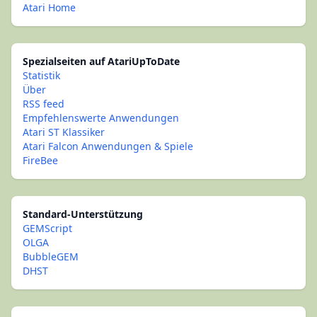
Atari Home
Spezialseiten auf AtariUpToDate
Statistik
Über
RSS feed
Empfehlenswerte Anwendungen
Atari ST Klassiker
Atari Falcon Anwendungen & Spiele
FireBee
Standard-Unterstützung
GEMScript
OLGA
BubbleGEM
DHST