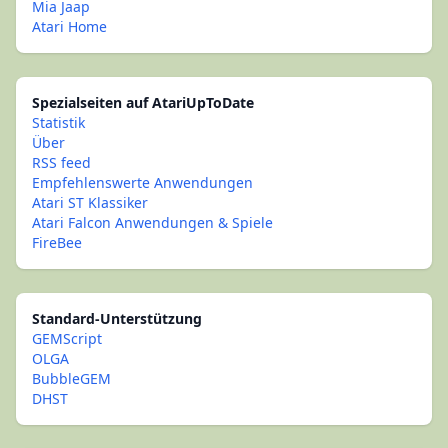
Mia Jaap
Atari Home
Spezialseiten auf AtariUpToDate
Statistik
Über
RSS feed
Empfehlenswerte Anwendungen
Atari ST Klassiker
Atari Falcon Anwendungen & Spiele
FireBee
Standard-Unterstützung
GEMScript
OLGA
BubbleGEM
DHST