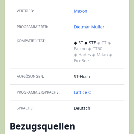
Maxon
VERTRIEB:
Dietmar Müller
PROGRAMMIERER:
KOMPATIBILITÄT:
◆ ST ◆ STE
◈ TT
◈
Falcon
◈ CT60
◈ Hades
◈ Milan
◈
FireBee
ST-Hoch
AUFLÖSUNGEN:
Lattice C
PROGRAMMIERSPRACHE:
Deutsch
SPRACHE:
Bezugsquellen