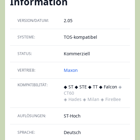
Information
2.05
VERSION/DATUM:
TOS-kompatibel
SYSTEME:
Kommerziell
STATUS:
Maxon
VERTRIEB:
KOMPATIBILITÄT:
◆ ST ◆ STE ◆ TT ◆ Falcon
◈
CT60
◈ Hades
◈ Milan
◈ FireBee
ST-Hoch
AUFLÖSUNGEN:
Deutsch
SPRACHE: