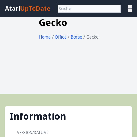
Atari
UpToDate
☰
Gecko
Home
/
Office
/
Börse
/ Gecko
Information
VERSION/DATUM: