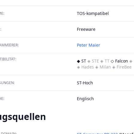
TOS-kompatibel
E:
Freeware
:
Peter Maier
AMMIERER:
IBILITÄT:
◆ ST
◈ STE
◈ TT
◇ Falcon
◈ 
◈ Hades
◈ Milan
◈ FireBee
ST-Hoch
SUNGEN:
Englisch
E:
ugsquellen
 DOMAIN: