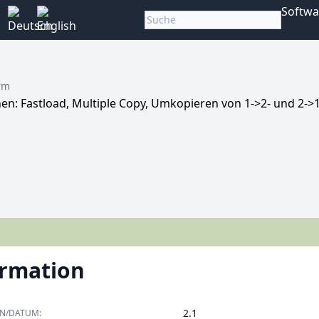
Softwa
rm
: Fastload, Multiple Copy, Umkopieren von 1->2- und 2->1
ormation
2.1
ON/DATUM: