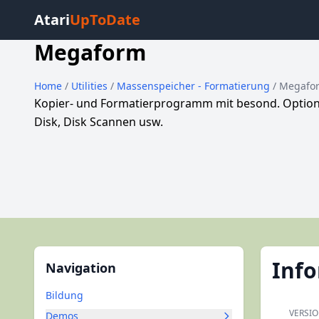
Atari
UpToDate
Megaform
Home
/
Utilities
/
Massenspeicher - Formatierung
/ Megafo
Kopier- und Formatierprogramm mit besond. Optionen
Disk, Disk Scannen usw.
Inf
Navigation
Bildung
VERSI
Demos