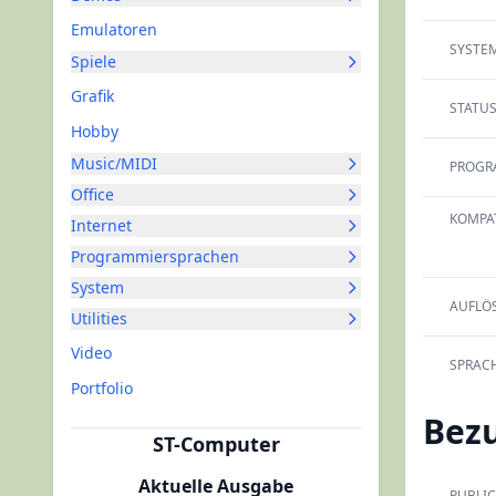
Emulatoren
SYSTEM
Spiele
Grafik
STATUS
Hobby
Music/MIDI
PROGR
Office
KOMPAT
Internet
Programmiersprachen
System
AUFLÖ
Utilities
Video
SPRACH
Portfolio
Bez
ST-Computer
Aktuelle Ausgabe
PUBLIC