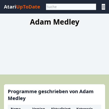
Atari
UpToDate
☰
Adam Medley
Programme geschrieben von Adam
Medley
Name
Version
Aktualisiert
Kategorie