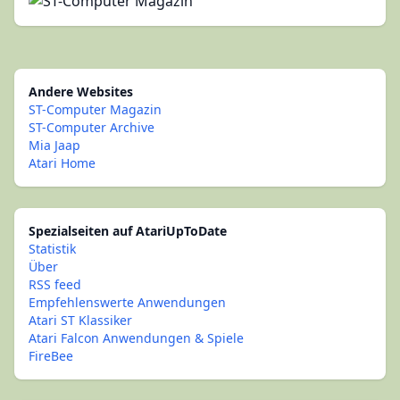
Andere Websites
ST-Computer Magazin
ST-Computer Archive
Mia Jaap
Atari Home
Spezialseiten auf AtariUpToDate
Statistik
Über
RSS feed
Empfehlenswerte Anwendungen
Atari ST Klassiker
Atari Falcon Anwendungen & Spiele
FireBee