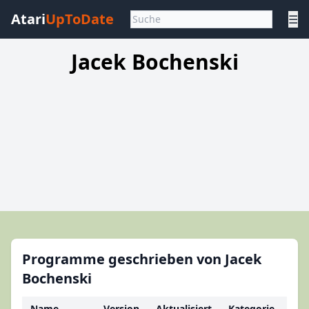
Atari
UpToDate
☰
Jacek Bochenski
Programme geschrieben von Jacek
Bochenski
Name
Version
Aktualisiert
Kategorie