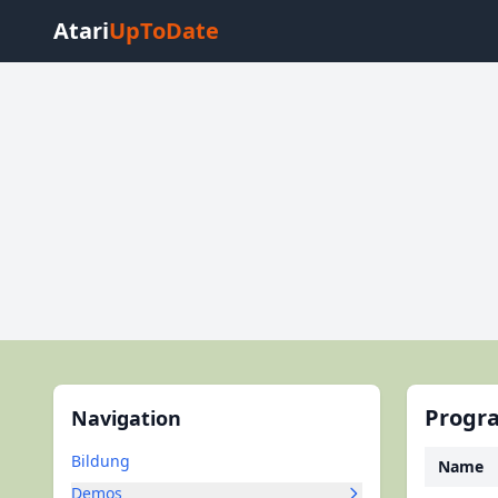
Atari
UpToDate
Progr
Navigation
Bildung
Name
Demos