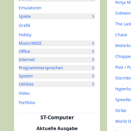
Ninja M
Emulatoren
Sidewin
Spiele
The Las
Grafik
Hobby
Chase
Music/MIDI
Motorb
Office
Choppe
Internet
Pool / P
Programmiersprachen
System
Stormbr
Utilities
Hyperb
Video
Speedbo
Portfolio
Strike
ST-Computer
World D
Aktuelle Ausgabe