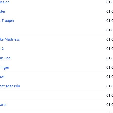
ission
01.
der
01.
t Trooper
01.
01.
ike Madness
01.
r X
01.
ub Pool
01.
inger
01.
owl
01.
at Assassin
01.
01.
arts
01.