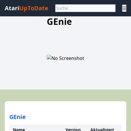
Atari
UpToDate
☰
GEnie
GEnie
Name
Version
Aktualisiert