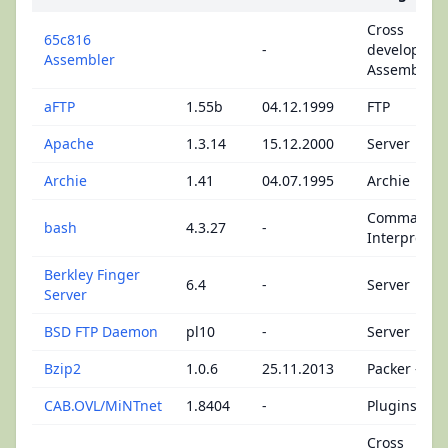
Cross
65c816
-
developmen
Assembler
Assembler
aFTP
1.55b
04.12.1999
FTP
Apache
1.3.14
15.12.2000
Server
Archie
1.41
04.07.1995
Archie
Command L
bash
4.3.27
-
Interpreter 
Berkley Finger
6.4
-
Server
Server
BSD FTP Daemon
pl10
-
Server
Bzip2
1.0.6
25.11.2013
Packer - Div
CAB.OVL/MiNTnet
1.8404
-
Plugins/Ove
Cross