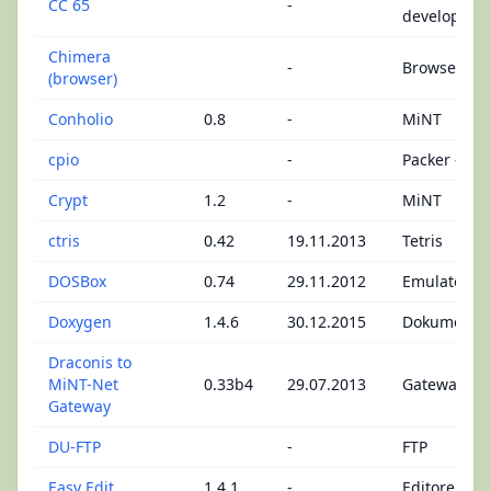
CC 65
-
development
Chimera
-
Browser
(browser)
Conholio
0.8
-
MiNT
cpio
-
Packer - Div
Crypt
1.2
-
MiNT
ctris
0.42
19.11.2013
Tetris
DOSBox
0.74
29.11.2012
Emulatoren 
Doxygen
1.4.6
30.12.2015
Dokumentat
Draconis to
MiNT-Net
0.33b4
29.07.2013
Gateways
Gateway
DU-FTP
-
FTP
Easy Edit
1.4.1
-
Editoren