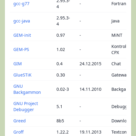
2.95.3-
gcc-g77
-
Fortran
4
2.95.3-
gcc-java
-
Java
4
GEM-init
0.97
-
MiNT
Kontrollfeld
GEM-PS
1.02
-
CPX
GIM
0.4
24.12.2015
Chat
GlueSTiK
0.30
-
Gateways
GNU
0.02-3
14.11.2010
Backgamm
Backgammon
GNU Project
5.1
-
Debugger
Debugger
Greed
8b5
-
Download-T
Groff
1.22.2
19.11.2013
Textcompile