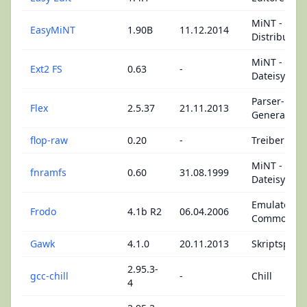
MiNT -
EasyMiNT
1.90B
11.12.2014
Distributio
MiNT -
Ext2 FS
0.63
-
Dateisyste
Parser-
Flex
2.5.37
21.11.2013
Generatore
flop-raw
0.20
-
Treiber
MiNT -
fnramfs
0.60
31.08.1999
Dateisyste
Emulatoren 
Frodo
4.1b R2
06.04.2006
Commodor
Gawk
4.1.0
20.11.2013
Skriptsprac
2.95.3-
gcc-chill
-
Chill
4