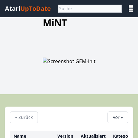
Atari
UpToDate
☰
MiNT
« Zurück
Vor »
Name
Version
Aktualisiert
Kategorie