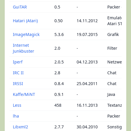
GuiTAR
0.5
-
Packer - She
Emulatoren 
Hatari (Atari)
0.50
14.11.2012
Atari ST
ImageMagick
5.3.6
19.07.2015
Grafik
Internet
2.0
-
Filter
Junkbuster
Iperf
2.0.5
04.12.2013
Netzwerke
IRC II
2.8
-
Chat
IRSSI
0.8.4
25.04.2011
Chat
Kaffe/MiNT
0.9.1
-
Java
Less
458
16.11.2013
Textanzeige
lha
-
Packer
Libxml2
2.7.7
30.04.2010
Sonstige