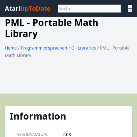
Atari
UpToDate
☰
PML - Portable Math
Library
Home
/
Programmiersprachen
/
C - Libraries
/ PML - Portable
Math Library
Information
2.03
VERSION/DATUM: