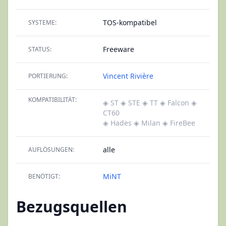
TOS-kompatibel
SYSTEME:
Freeware
STATUS:
Vincent Rivière
PORTIERUNG:
KOMPATIBILITÄT:
◈ ST
◈ STE
◈ TT
◈ Falcon
◈
CT60
◈ Hades
◈ Milan
◈ FireBee
alle
AUFLÖSUNGEN:
MiNT
BENÖTIGT:
Bezugsquellen