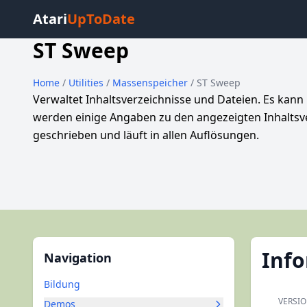
Atari
UpToDate
ST Sweep
Home
/
Utilities
/
Massenspeicher
/ ST Sweep
Verwaltet Inhaltsverzeichnisse und Dateien. Es kan
werden einige Angaben zu den angezeigten Inhalts
geschrieben und läuft in allen Auflösungen.
Inf
Navigation
Bildung
VERSI
Demos