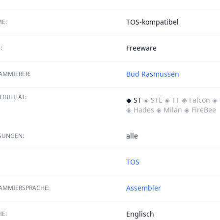
TOS-kompatibel
E:
Freeware
:
Bud Rasmussen
AMMIERER:
IBILITÄT:
◆ ST
◈ STE
◈ TT
◈ Falcon
◈ 
◈ Hades
◈ Milan
◈ FireBee
alle
SUNGEN:
TOS
Assembler
AMMIERSPRACHE:
Englisch
E: