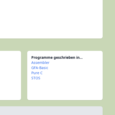
Programme geschrieben in...
Assembler
GFA-Basic
Pure C
STOS