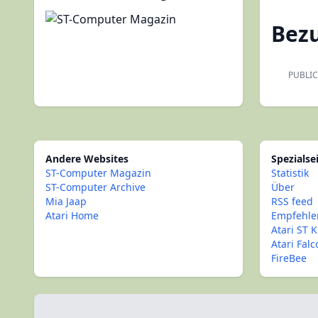
Bez
PUBLIC
Andere Websites
Spezialse
ST-Computer Magazin
Statistik
ST-Computer Archive
Über
Mia Jaap
RSS feed
Atari Home
Empfehle
Atari ST K
Atari Fal
FireBee