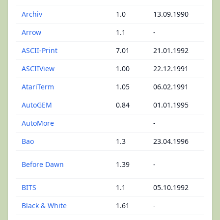
Archiv
1.0
13.09.1990
Entw
Arrow
1.1
-
Rayt
ASCII-Print
7.01
21.01.1992
Dru
ASCIIView
1.00
22.12.1991
ASCI
AtariTerm
1.05
06.02.1991
Term
AutoGEM
0.84
01.01.1995
Sys
AutoMore
-
Util
Bao
1.3
23.04.1996
Kala
Bild
Before Dawn
1.39
-
Bef
BITS
1.1
05.10.1992
Denk
Black & White
1.61
-
Othe