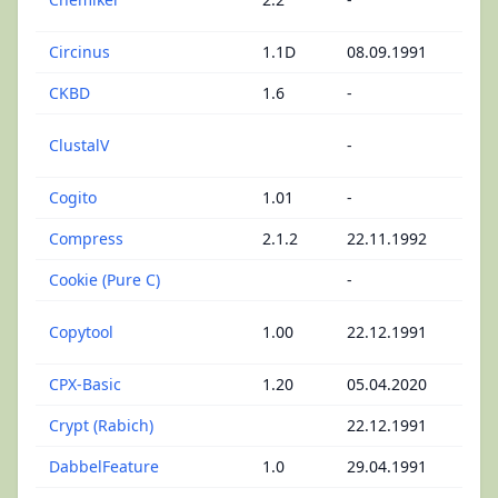
Che
Circinus
1.1D
08.09.1991
Date
CKBD
1.6
-
Tast
Wiss
ClustalV
-
Che
Cogito
1.01
-
Pack
Compress
2.1.2
22.11.1992
Pack
Cookie (Pure C)
-
C - 
Mass
Copytool
1.00
22.12.1991
Kopi
CPX-Basic
1.20
05.04.2020
Basi
Crypt (Rabich)
22.12.1991
Sich
DabbelFeature
1.0
29.04.1991
Util