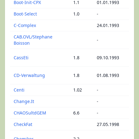
Boot-Init-CPX
1.1
01.01.1993
Konf
Boot-Select
1.0
-
Boo
C-Complex
24.01.1993
C - 
CAB.OVL/Stephane
-
Plug
Boisson
Dru
CassEti
1.8
09.10.1993
Etik
LP/
CD-Verwaltung
1.8
01.08.1993
Ver
Centi
1.02
-
Arca
Change.It
-
Boo
CHAOSultdGEM
6.6
-
Frak
CheckFat
27.05.1998
Mas
Wiss
Chemiker
2.2
-