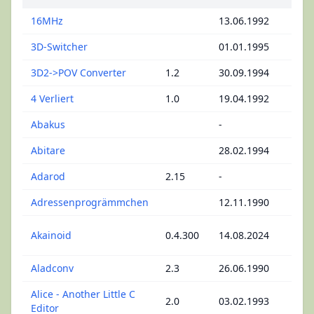
16MHz
13.06.1992
Konf
3D-Switcher
01.01.1995
Mag
3D2->POV Converter
1.2
30.09.1994
Rayt
4 Verliert
1.0
19.04.1992
Bret
Abakus
-
Tasc
Abitare
28.02.1994
Adre
Adarod
2.15
-
Bret
Adressenprogrämmchen
12.11.1990
Adre
MIDI
Akainoid
0.4.300
14.08.2024
Edit
Aladconv
2.3
26.06.1990
Emul
Alice - Another Little C
Edit
2.0
03.02.1993
Editor
Pro