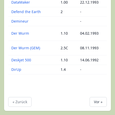
DataMaker
1.00
22.12.1993
C - 
Defend the Earth
2
-
Acti
Demineur
-
Min
Gesc
Der Wurm
1.10
04.02.1993
Sna
Gesc
Der Wurm (GEM)
2.5C
08.11.1993
Sna
Deskjet 500
1.10
14.06.1992
Kont
DirUp
1.4
-
Util
« Zurück
Vor »